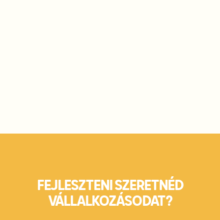
ZSENDOVITS ÁBEL
SZIMPLA KERT KFT.
ÜGYVEZETŐ IGAZGATÓ
FEJLESZTENI SZERETNÉD
VÁLLALKOZÁSODAT?