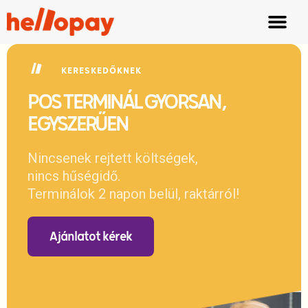
KERESKEDŐKNEK
POS TERMINÁL GYORSAN,
EGYSZERŰEN
Nincsenek rejtett költségek,
nincs hűségidő.
Terminálok 2 napon belül, raktárról!
Ajánlatot kérek