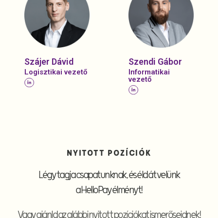
Szájer Dávid
Szendi Gábor
Logisztikai vezető
Informatikai
vezető
NYITOTT POZÍCIÓK
Légy tagja csapatunknak, és éld át velünk
a HelloPay élményt!
Vagy ajánld az alábbi nyitott pozíciókat ismerőseidnek!