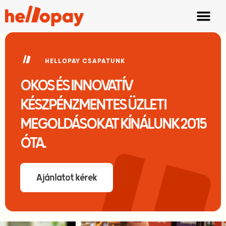
HELLOPAY CSAPATUNK
OKOS ÉS INNOVATÍV
KÉSZPÉNZMENTES ÜZLETI
MEGOLDÁSOKAT KÍNÁLUNK 2015
ÓTA.
Ajánlatot kérek