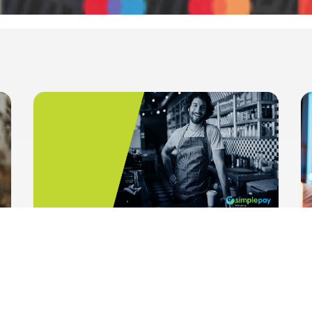
HelloPay és SimplePay Zrt.:
Együtt az Innovatív Fizetési
Megoldásokért