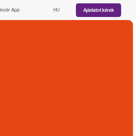
Ajánlatot kérek
incér App
HU