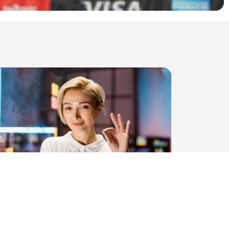
DIREKTBORRAVALÓ – Egyedülálló
és fair megoldás a HelloPay-től