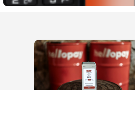
Tudja a vendég, hogy ki kapja a
borravalót?