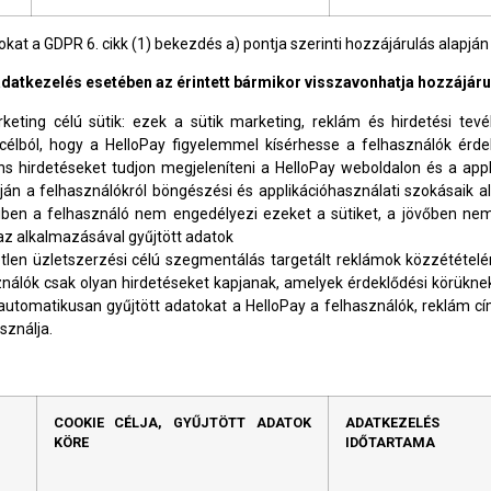
kat a GDPR 6. cikk (1) bekezdés a) pontja szerinti hozzájárulás alapján 
datkezelés esetében az érintett bármikor visszavonhatja hozzájáru
keting célú sütik: ezek a sütik marketing, reklám és hirdetési tev
 célból, hogy a HelloPay figyelemmel kísérhesse a felhasználók érd
s hirdetéseket tudjon megjeleníteni a HelloPay weboldalon és a appli
ján a felhasználókról böngészési és applikációhasználati szokásaik al
ben a felhasználó nem engedélyezi ezeket a sütiket, a jövőben nem 
az alkalmazásával gyűjtött adatok
etlen üzletszerzési célú szegmentálás targetált reklámok közzététel
nálók csak olyan hirdetéseket kapjanak, amelyek érdeklődési körükn
automatikusan gyűjtött adatokat a HelloPay a felhasználók, reklám c
sználja.
COOKIE CÉLJA, GYŰJTÖTT ADATOK
ADATKEZELÉS
KÖRE
IDŐTARTAMA