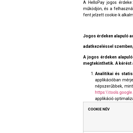
A HelloPay jogos érdeke:
működjön, és a felhaszná
fent jelzett cookie-k alka
Jogos érdeken alapuló ad
adatkezeléssel szemben, 
A jogos érdeken alapuló 
megtekinthetik. A kérést a
Analitikai és statis
applikációban mérj
népszerűbbek, mint
https:\\tools.googl
applikáció optimaliz
COOKIE NÉV