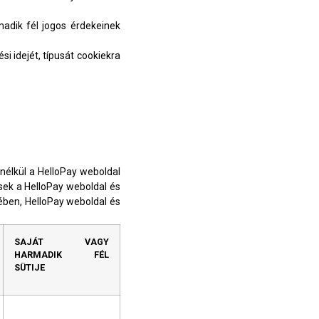
adik fél jogos érdekeinek
i idejét, típusát cookiekra
 nélkül a HelloPay weboldal
sek a HelloPay weboldal és
ében, HelloPay weboldal és
SAJÁT VAGY
HARMADIK FÉL
SÜTIJE