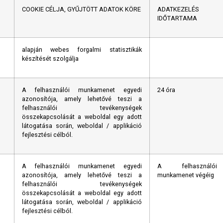
COOKIE CÉLJA, GYŰJTÖTT ADATOK KÖRE
ADATKEZELÉS
IDŐTARTAMA
alapján webes forgalmi statisztikák
készítését szolgálja
A felhasználói munkamenet egyedi
24 óra
azonosítója, amely lehetővé teszi a
felhasználói tevékenységek
összekapcsolását a weboldal egy adott
látogatása során, weboldal / applikáció
fejlesztési célból.
A felhasználói munkamenet egyedi
A felhasználói
azonosítója, amely lehetővé teszi a
munkamenet végéig
felhasználói tevékenységek
összekapcsolását a weboldal egy adott
látogatása során, weboldal / applikáció
fejlesztési célból.