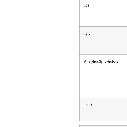
_ga
_gid
AnalyticsSyncHistory
_clck