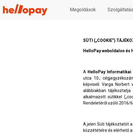
Megoldások
Szolgáltatá
SÜTI („COOKIE”) TÁJÉK
HelloPay weboldalon és H
A
HelloPay Informatikai
utca 10.; cégjegyzékszá
képviseli: Varga Norbert
alábbiakban tájékoztatja
alkalmazott sütikkel („c
Rendeletéről szóló 2016/6
A jelen Süti tájékoztatót 
közzétételre és elérhető a 