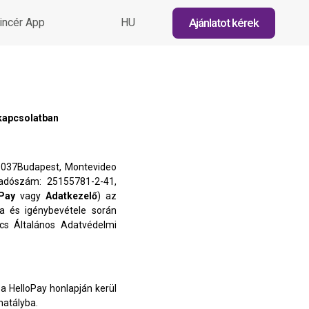
Ajánlatot kérek
incér App
HU
 kapcsolatban
1037Budapest, Montevideo
 adószám: 25155781-2-41,
Pay
vagy
Adatkezelő
) az
ta és igénybevétele során
ács Általános Adatvédelmi
 a HelloPay honlapján kerül
hatályba.