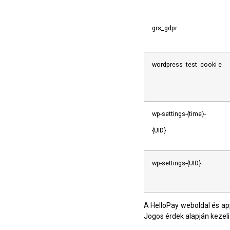
grs_gdpr
wordpress_test_cooki e
wp-settings-{time}-
{UID}
wp-settings-{UID}
A HelloPay weboldal és app
Jogos érdek alapján kezeli