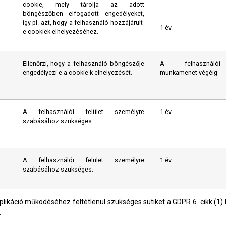
cookie, mely tárolja az adott
böngészőben elfogadott engedélyeket,
így pl. azt, hogy a felhasználó hozzájárult-
1 év
e cookiek elhelyezéséhez.
Ellenőrzi, hogy a felhasználó böngészője
A felhasználói
engedélyezi-e a cookie-k elhelyezését.
munkamenet végéig
A felhasználói felület személyre
1 év
szabásához szükséges.
A felhasználói felület személyre
1 év
szabásához szükséges.
likáció működéséhez feltétlenül szükséges sütiket a GDPR 6. cikk (1) 
.