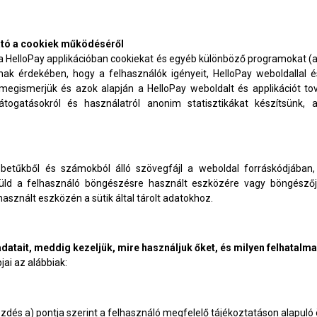
ató a cookiek működéséről
a HelloPay applikációban cookiekat és egyéb különböző programokat (
ak érdekében, hogy a felhasználók igényeit, HelloPay weboldallal é
megismerjük és azok alapján a HelloPay weboldalt és applikációt to
átogatásokról és használatról anonim statisztikákat készítsünk, 
betűkből és számokból álló szövegfájl a weboldal forráskódjában
küld a felhasználó böngészésre használt eszközére vagy böngészőj
sznált eszközén a sütik által tárolt adatokhoz.
datait, meddig kezeljük, mire használjuk őket, és milyen felhatalm
ai az alábbiak:
ezdés a) pontja szerint a felhasználó megfelelő tájékoztatáson alapul