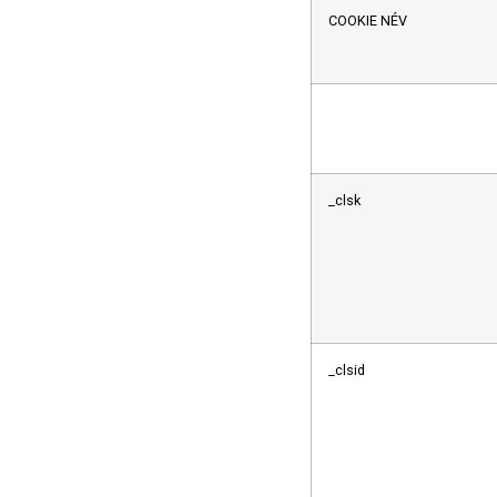
COOKIE NÉV
_clsk
_clsid