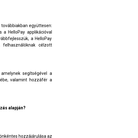
a továbbiakban együttesen:
s a HelloPay applikációval
vábbfejlesszük, a HelloPay
a felhasználóknak célzott
, amelynek segítségével a
ébe, valamint hozzáfér a
azás alapján?
ó önkéntes hozzájárulása az