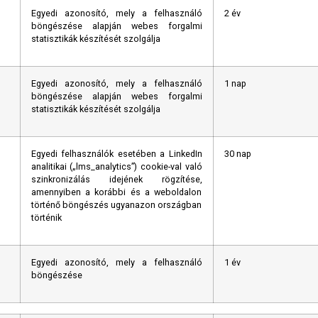
Egyedi azonosító, mely a felhasználó
2 év
böngészése alapján webes forgalmi
statisztikák készítését szolgálja
Egyedi azonosító, mely a felhasználó
1 nap
böngészése alapján webes forgalmi
statisztikák készítését szolgálja
Egyedi felhasználók esetében a LinkedIn
30 nap
analitikai („lms_analytics”) cookie-val való
szinkronizálás idejének rögzítése,
amennyiben a korábbi és a weboldalon
történő böngészés ugyanazon országban
történik
Egyedi azonosító, mely a felhasználó
1 év
böngészése