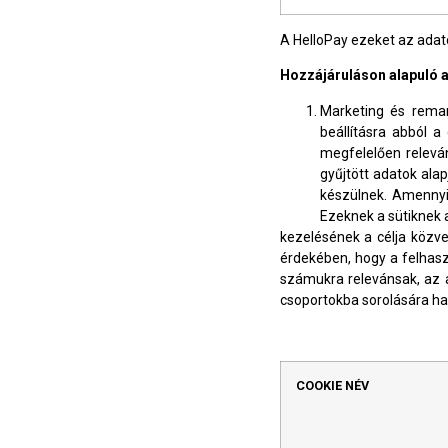
A HelloPay ezeket az adato
Hozzájáruláson alapuló a
Marketing és remar
beállításra abból a
megfelelően releván
gyűjtött adatok alap
készülnek. Amennyi
Ezeknek a sütiknek 
kezelésének a célja közv
érdekében, hogy a felhasz
számukra relevánsak, az 
csoportokba sorolására ha
COOKIE NÉV