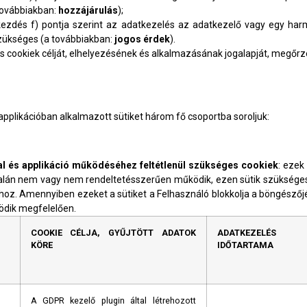
továbbiakban:
hozzájárulás
);
kezdés f) pontja szerint az adatkezelés az adatkezelő vagy egy harm
zükséges (a továbbiakban:
jogos érdek
).
s cookiek célját, elhelyezésének és alkalmazásának jogalapját, megőrzés
pplikációban alkalmazott sütiket három fő csoportba soroljuk:
l és applikáció működéséhez feltétlenül szükséges cookiek
: ezek
talán nem vagy nem rendeltetésszerűen működik, ezen sütik szüksége
ához. Amennyiben ezeket a sütiket a Felhasználó blokkolja a böngészőj
ödik megfelelően.
COOKIE CÉLJA, GYŰJTÖTT ADATOK
ADATKEZELÉS
KÖRE
IDŐTARTAMA
A GDPR kezelő plugin által létrehozott