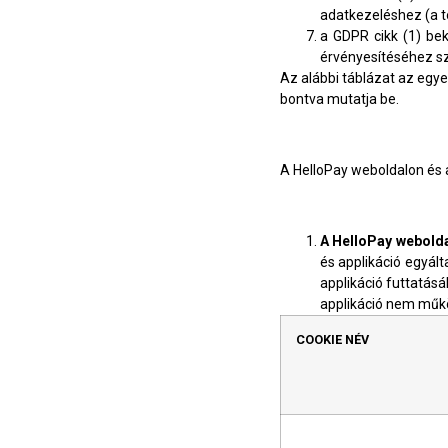
adatkezeléshez (a 
a GDPR cikk (1) be
érvényesítéséhez s
Az alábbi táblázat az egye
bontva mutatja be.
A HelloPay weboldalon és a
A HelloPay webolda
és applikáció egyál
applikáció futtatás
applikáció nem műk
COOKIE NÉV