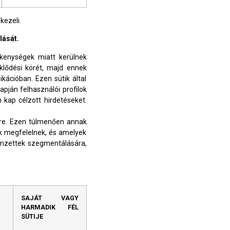
kezeli.
lását.
ékenységek miatt kerülnek
eklődési körét, majd ennek
kációban. Ezen sütik által
apján felhasználói profilok
kap célzott hirdetéseket.
ére. Ezen túlmenően annak
ek megfelelnek, és amelyek
ímzettek szegmentálására,
SAJÁT VAGY
HARMADIK FÉL
SÜTIJE