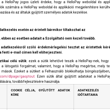
 a HelloPay jogos üzleti érdeke, hogy a HelloPay weboldal és appl
lók számára a HelloPay weboldal és applikáció megjelenítésre kerül
lmazása és az általuk gyűjtött személyes adatok kezelése.
atkezelés esetén az érintett bármikor tiltakozhat az
ebben az esetben adatait a Szolgáltató nem kezeli tovább.
adatkezelésről szóló érdekmérlegelési tesztet az érintettek kér
 fenti e-mail címen kell előterjeszteni.
ztikai célú sütik
: ezek a sütik lehetővé teszik a HelloPay-nek, hog
e a látogatói forgalmat, valamint, hogy a HelloPay megértse, mely 
 mások. Ezeket a sütiket a Felhasználó blokkolhatja böngészőjében, 
e.com/dlpage/gaoptout.
Ezen sütik által gyűjtött adatokat a HelloP
álására, továbbfejlesztésére használja.
COOKIE CÉLJA, GYŰJTÖTT ADATOK
ADATKEZELÉS
KÖRE
IDŐTARTAMA