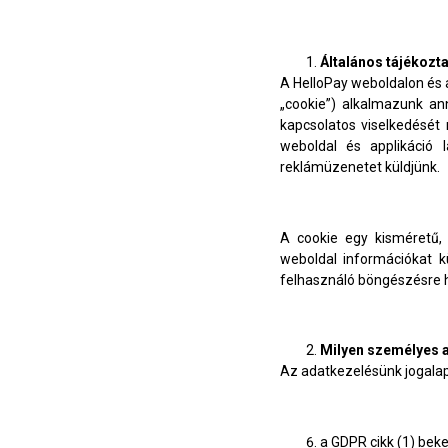
Általános tájékozt
A HelloPay weboldalon és 
„cookie”) alkalmazunk ann
kapcsolatos viselkedését 
weboldal és applikáció l
reklámüzenetet küldjünk.
A cookie egy kisméretű, 
weboldal információkat 
felhasználó böngészésre ha
Milyen személyes a
Az adatkezelésünk jogalapj
a GDPR cikk (1) bek