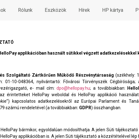
sok
Rólunk
Eszközök
Hírek
HP kártya
P
OZTATÓ
elloPay applikációban használt sütikkel végzett adatkezelésekkel
 és Szolgáltató Zártkörűen Működő Részvénytársaság
(székhely: 
m: 01-10-048364, nyilvántartó: Fővárosi Törvényszék Cégbírósága;
 vezérigazgató, e- mail cím:
dpo@hellopay.hu
; a továbbiakban:
Hello
 az érintetteket HelloPay weboldal és HelloPay applikáció használa
ookie”) kapcsolatos adatkezelésekről az Európai Parlament és Tan
79 számú rendeletével (a továbbiakban:
GDPR
) összhangban.
a HelloPay bármikor, egyoldalúan módosíthatja. A jelen Süti tájékoztató
HelloPay applikációban is. A jelen Süti tájékoztató a közzétételével lép 