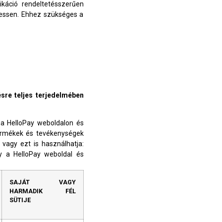
ikáció rendeltetésszerűen
hessen. Ehhez szükséges a
ésre teljes terjedelmében
y a HelloPay weboldalon és
termékek és tevékenységek
vagy ezt is használhatja:
ay a HelloPay weboldal és
SAJÁT VAGY
HARMADIK FÉL
SÜTIJE