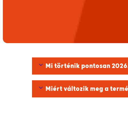
Mi történik pontosan 2026
Miért változik meg a term
Kell bármit tennem a váltá