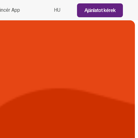
Ajánlatot kérek
incér App
HU