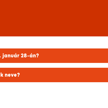
. január 28-án?
ék neve?
s miatt?