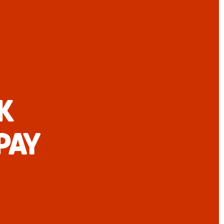
K
PAY