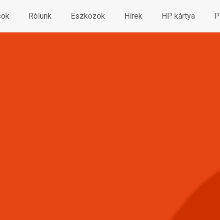
sok
Rólunk
Eszközök
Hírek
HP kártya
P