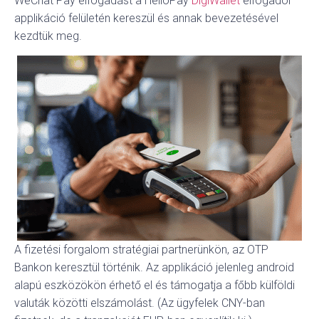
WeChat Pay elfogadást a HelloPay
DigiWallet
elfogadói
applikáció felületén kereszül és annak bevezetésével
kezdtük meg.
A fizetési forgalom stratégiai partnerünkön, az OTP
Bankon keresztül történik. Az applikáció jelenleg android
alapú eszközökön érhető el és támogatja a főbb külföldi
valuták közötti elszámolást. (Az ügyfelek CNY-ban