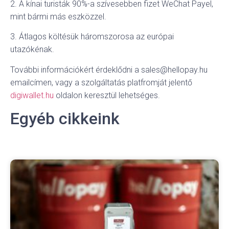
2. A kínai turisták 90%-a szívesebben fizet WeChat Payel,
mint bármi más eszközzel.
3. Átlagos költésük háromszorosa az európai
utazókénak.
További információkért érdeklődni a sales@hellopay.hu
emailcímen, vagy a szolgáltatás platfromját jelentő
digiwallet.hu
oldalon keresztül lehetséges.
Egyéb cikkeink