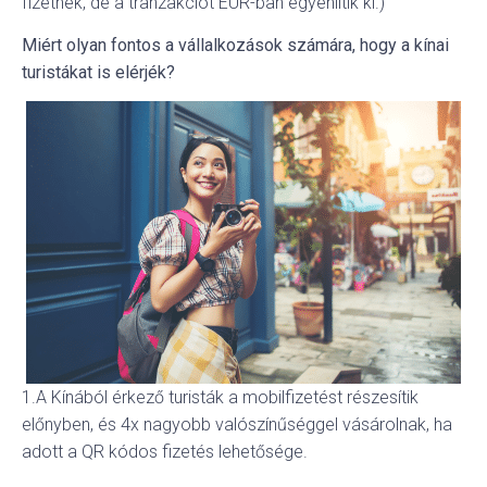
fizetnek, de a tranzakciót EUR-ban egyenlítik ki.)
Miért olyan fontos a vállalkozások számára, hogy a kínai
turistákat is elérjék?
1.A Kínából érkező turisták a mobilfizetést részesítik
előnyben, és 4x nagyobb valószínűséggel vásárolnak, ha
adott a QR kódos fizetés lehetősége.