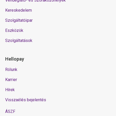
Vendéglátó- és Szórakozóhelyek
Kereskedelem
Szolgáltatóipar
Eszközök
Szolgáltatások
Hellopay
Rólunk
Karrier
Hírek
Visszaélés bejelentés
ÁSZF